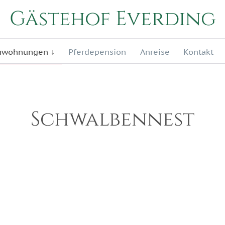
Gästehof Everding
Skip
enwohnungen
Pferdepension
Anreise
Kontakt
to
content
Schwalbennest